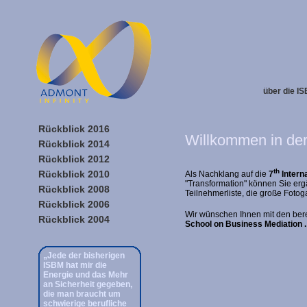
über die I
Rückblick 2016
Willkommen in de
Rückblick 2014
Rückblick 2012
th
Rückblick 2010
Als Nachklang auf die
7
Intern
"Transformation" können Sie erg
Rückblick 2008
Teilnehmerliste, die große Fotoga
Rückblick 2006
Wir wünschen Ihnen mit den ber
Rückblick 2004
School on Business Mediation 
„Jede der bisherigen
ISBM hat mir die
Energie und das Mehr
an Sicherheit gegeben,
die man braucht um
schwierige berufliche